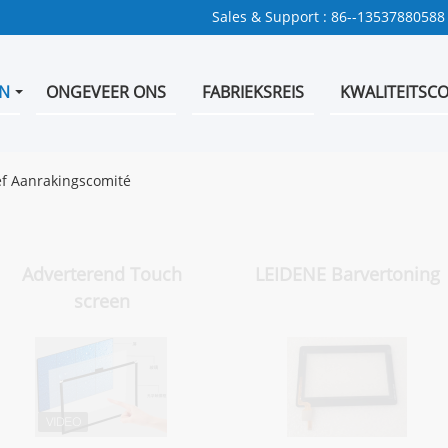
Sales & Support :
86--13537880588
N
ONGEVEER ONS
FABRIEKSREIS
KWALITEITSC
f Aanrakingscomité
Adverterend Touch
LEIDENE Barvertoning
screen