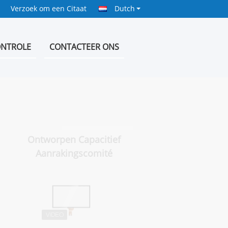
Verzoek om een Citaat
Dutch
ONTROLE
CONTACTEER ONS
Ontworpen Capacitief
Aanrakingscomité