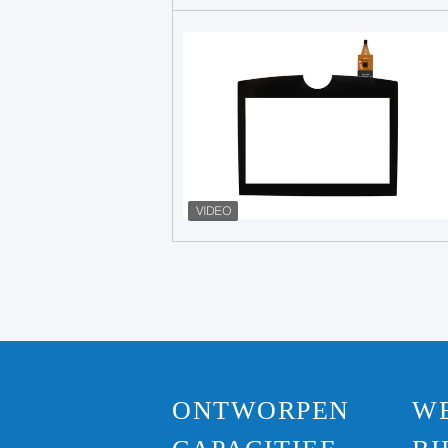
ONTWORPEN
W