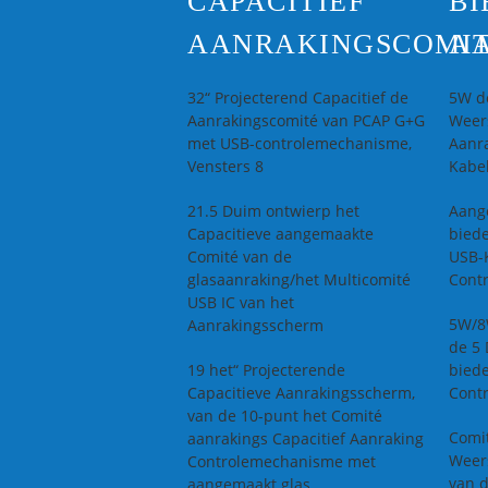
CAPACITIEF
BI
AANRAKINGSCOMI
A
32“ Projecterend Capacitief de
5W d
Aanrakingscomité van PCAP G+G
Weer
met USB-controlemechanisme,
Aanr
Vensters 8
Kabe
21.5 Duim ontwierp het
Aang
Capacitieve aangemaakte
bied
Comité van de
USB-
glasaanraking/het Multicomité
Cont
USB IC van het
5W/8W
Aanrakingsscherm
de 5
19 het“ Projecterende
bied
Capacitieve Aanrakingsscherm,
Cont
van de 10-punt het Comité
Comit
aanrakings Capacitief Aanraking
Weer
Controlemechanisme met
van d
aangemaakt glas