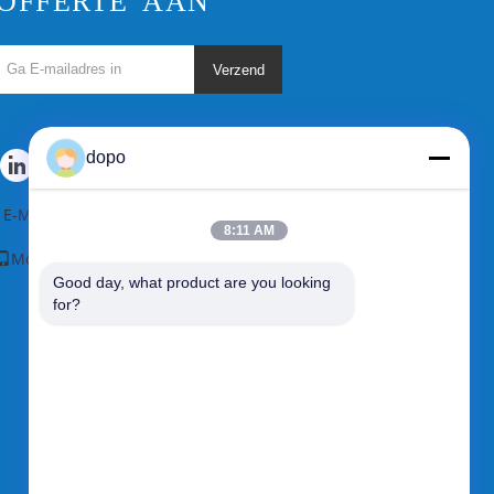
OFFERTE AAN
Verzend
dopo
E-Mail
|
Sitemap
8:11 AM
Mobiele site
Good day, what product are you looking 
for?