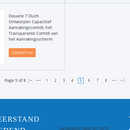
Douane 7 Duim
Ontworpen Capacitief
Aanrakingscomité, het
Transparante Comité van
het Aanrakingsscherm
Contact nu
Page 5 of 8
|<
<<
1
2
3
4
5
6
7
8
>>
>|
EERSTAND
Aangepast/raakt de norm