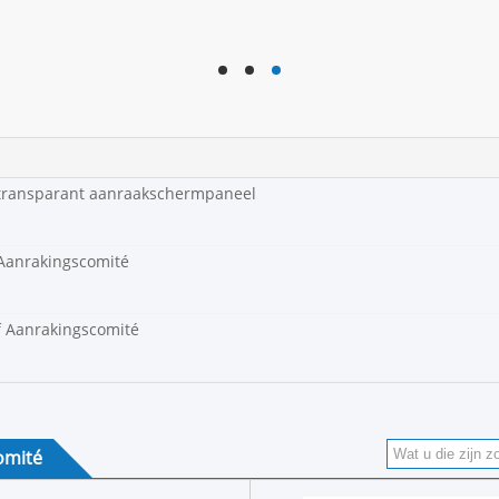
hd
hd
hd
 transparant aanraakschermpaneel
 Aanrakingscomité
f Aanrakingscomité
omité