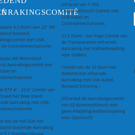
EDEND
Infrared van 7-350
TÉ
ANRAKINGSCOMITÉ
Duimmultitouch Comité met
USB-Kabel en
Controlemechanisme,
ouane 4.3 Duim aan 22“ 5W
stand biedend
21.5 Duim - het hoge Comité van
akingscomité met USB-
de Transparantie Infrarode
l en Controlemechanisme
Aanraking met Kaliberbepaling
voor Gokken
epast 4W Weerstand
end Aanrakingscomité met
Comité van de 32 duim het
Kabel en
Waterdichte Infrarode
rolemechanisme
Aanraking met Usb-Kabel,
Bestand Schuring -
 RTP 4“ - 23.6“ Comité van
 Draad het Weerstand
infrarood de Aanrakingscomité
ende Aanraking met USB-
van 60 duimmultitouch met
rolemechanisme
geen-Afwijkingskaliberbepaling
voor Openlucht
é van de het Glas het
stand biedende Aanraking
e 5.2 Duimbecijferaar,