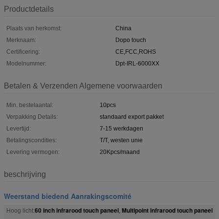
Productdetails
Plaats van herkomst:
China
Merknaam:
Dopo touch
Certificering:
CE,FCC,ROHS
Modelnummer:
Dpt-IRL-6000XX
Betalen & Verzenden Algemene voorwaarden
Min. bestelaantal:
10pcs
Verpakking Details:
standaard export pakket
Levertijd:
7-15 werkdagen
Betalingscondities:
T/T, westen unie
Levering vermogen:
20Kpcs/maand
beschrijving
Weerstand biedend Aanrakingscomité
60 inch infrarood touch paneel
Multipoint infrarood touch paneel
Hoog licht:
,