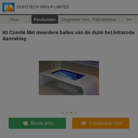
DOPO TECH GROUP LIMITED
Huis
Producten
Ongeveer ons
Fabrieksreis
>>
60 Comité Met meerdere balies van de duim het Infrarode
Aanraking
Beste prijs
Contacteer ons