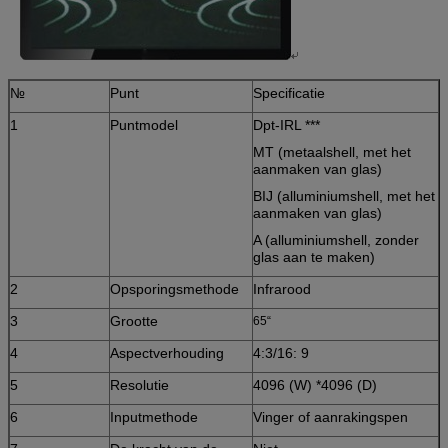
№
Punt
Specificatie
1
Puntmodel
Dpt-IRL ***
MT (metaalshell, met het
aanmaken van glas)
BIJ (alluminiumshell, met het
aanmaken van glas)
A (alluminiumshell, zonder
glas aan te maken)
2
Opsporingsmethode
Infrarood
3
Grootte
65“
4
Aspectverhouding
4:3/16: 9
5
Resolutie
4096 (W) *4096 (D)
6
Inputmethode
Vinger of aanrakingspen