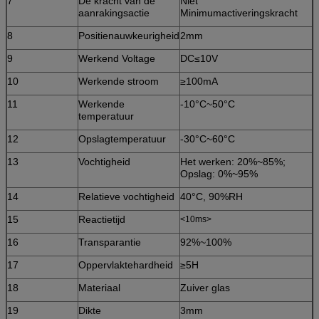
7
De kracht van de
Niet
aanrakingsactie
Minimumactiveringskracht
8
Positienauwkeurigheid
2mm
9
Werkend Voltage
DC≤10V
10
Werkende stroom
≥100mA
11
Werkende
-10°C~50°C
temperatuur
12
Opslagtemperatuur
-30°C~60°C
13
Vochtigheid
Het werken: 20%~85%;
Opslag: 0%~95%
14
Relatieve vochtigheid
40°C, 90%RH
15
Reactietijd
<10ms>
16
Transparantie
92%~100%
17
Oppervlaktehardheid
≥5H
18
Materiaal
Zuiver glas
19
Dikte
3mm