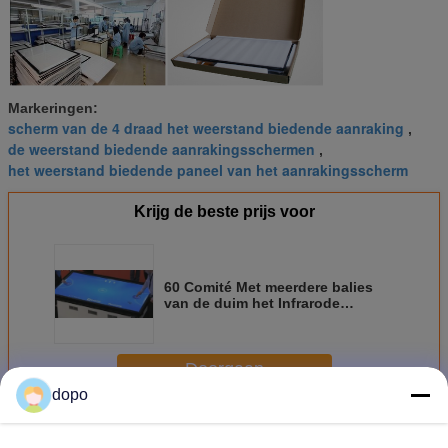
Markeringen:
scherm van de 4 draad het weerstand biedende aanraking
,
de weerstand biedende aanrakingsschermen
,
het weerstand biedende paneel van het aanrakingsscherm
Krijg de beste prijs voor
60 Comité Met meerdere balies
van de duim het Infrarode
Aanraking
Doorgaan
dopo
Weerstand biedend Aanrakingscomité
Meer