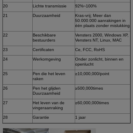
20
Lichte transmissie
92%~100%
21
Duurzaamheid
Kras-vrij; Meer dan
50.000.000 aanrakingen in
één plaats zonder mislukking
22
Beschikbare
Vensters 2000, Windows XP,
bestuurders
Vensters NT, Linux, MAC
23
Certificaten
Ce, FCC, RoHS
24
Werkomgeving
Onder zonlicht, binnen en
openlucht
25
Pen die het leven
≥10,000,000/point
raken
26
Pen het glijden
≥500,000times
Duurzaamheid
27
Het leven van de
≥60,000,000times
vingeraanraking
28
Garantie
1 jaar