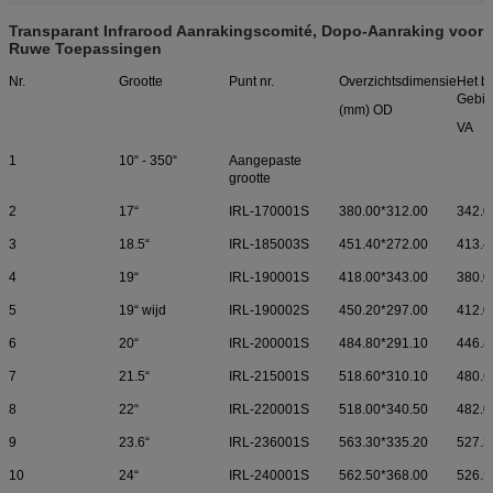
Transparant Infrarood Aanrakingscomité, Dopo-Aanraking voor
Ruwe Toepassingen
Nr.
Grootte
Punt nr.
Overzichtsdimensie
Het b
Gebie
(mm) OD
VA
1
10“ - 350“
Aangepaste
grootte
2
17“
IRL-170001S
380.00*312.00
342.0
3
18.5“
IRL-185003S
451.40*272.00
413.4
4
19“
IRL-190001S
418.00*343.00
380.0
5
19“ wijd
IRL-190002S
450.20*297.00
412.0
6
20“
IRL-200001S
484.80*291.10
446.8
7
21.5“
IRL-215001S
518.60*310.10
480.6
8
22“
IRL-220001S
518.00*340.50
482.0
9
23.6“
IRL-236001S
563.30*335.20
527.3
10
24“
IRL-240001S
562.50*368.00
526.5