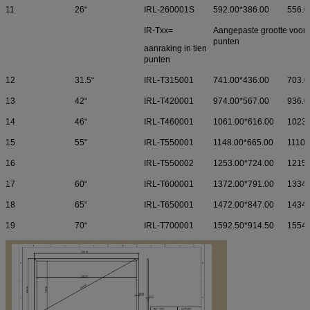
11
26“
IRL-260001S
592.00*386.00
556.0
IR-Txx=
Aangepaste grootte voor a
punten
aanraking in tien
punten
12
31.5“
IRL-T315001
741.00*436.00
703.0
13
42“
IRL-T420001
974.00*567.00
936.0
14
46“
IRL-T460001
1061.00*616.00
1023.
15
55“
IRL-T550001
1148.00*665.00
1110.
16
IRL-T550002
1253.00*724.00
1215.
17
60“
IRL-T600001
1372.00*791.00
1334.
18
65“
IRL-T650001
1472.00*847.00
1434.
19
70“
IRL-T700001
1592.50*914.50
1554.