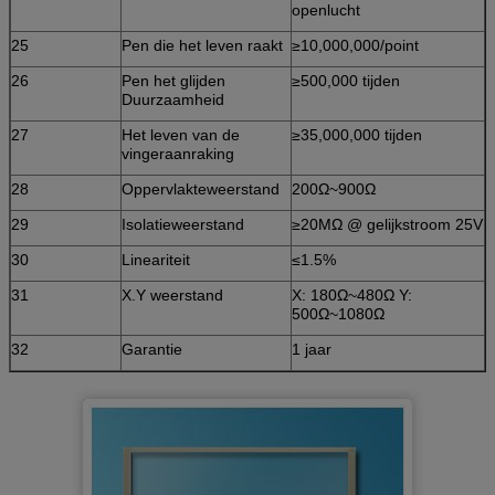
openlucht
25
Pen die het leven raakt
≥10,000,000/point
26
Pen het glijden
≥500,000 tijden
Duurzaamheid
27
Het leven van de
≥35,000,000 tijden
vingeraanraking
28
Oppervlakteweerstand
200Ω~900Ω
29
Isolatieweerstand
≥20MΩ @ gelijkstroom 25V
30
Lineariteit
≤1.5%
31
X.Y weerstand
X: 180Ω~480Ω Y:
500Ω~1080Ω
32
Garantie
1 jaar