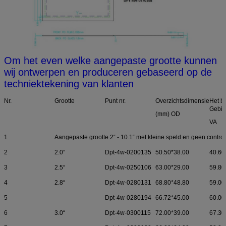
Om het even welke aangepaste grootte kunnen
wij ontwerpen en produceren gebaseerd op de
techniektekening van klanten
Nr.
Grootte
Punt nr.
Overzichtsdimensie
Het b
Gebie
(mm) OD
VA
1
Aangepaste grootte 2“ - 10.1“ met kleine speld en geen cont
2
2.0“
Dpt-4w-0200135
50.50*38.00
40.60
3
2.5“
Dpt-4w-0250106
63.00*29.00
59.80
4
2.8“
Dpt-4w-0280131
68.80*48.80
59.00
5
Dpt-4w-0280194
66.72*45.00
60.00
6
3.0“
Dpt-4w-0300115
72.00*39.00
67.30