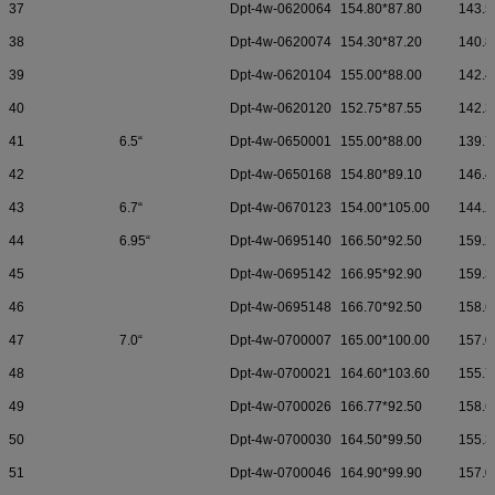
37
Dpt-4w-0620064
154.80*87.80
143.5
38
Dpt-4w-0620074
154.30*87.20
140.8
39
Dpt-4w-0620104
155.00*88.00
142.4
40
Dpt-4w-0620120
152.75*87.55
142.3
41
6.5“
Dpt-4w-0650001
155.00*88.00
139.7
42
Dpt-4w-0650168
154.80*89.10
146.4
43
6.7“
Dpt-4w-0670123
154.00*105.00
144.2
44
6.95“
Dpt-4w-0695140
166.50*92.50
159.2
45
Dpt-4w-0695142
166.95*92.90
159.3
46
Dpt-4w-0695148
166.70*92.50
158.6
47
7.0“
Dpt-4w-0700007
165.00*100.00
157.0
48
Dpt-4w-0700021
164.60*103.60
155.7
49
Dpt-4w-0700026
166.77*92.50
158.6
50
Dpt-4w-0700030
164.50*99.50
155.3
51
Dpt-4w-0700046
164.90*99.90
157.0