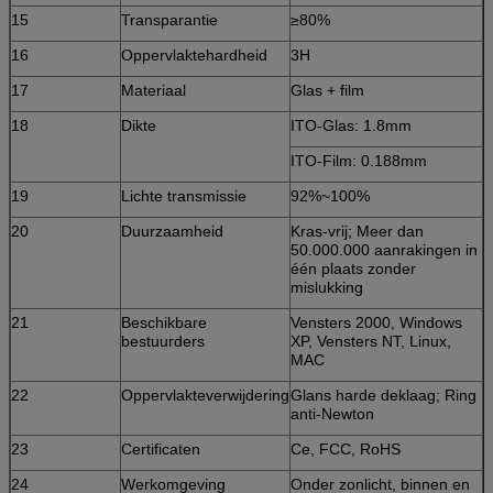
15
Transparantie
≥80%
16
Oppervlaktehardheid
3H
17
Materiaal
Glas + film
18
Dikte
ITO-Glas: 1.8mm
ITO-Film: 0.188mm
19
Lichte transmissie
92%~100%
20
Duurzaamheid
Kras-vrij; Meer dan
50.000.000 aanrakingen in
één plaats zonder
mislukking
21
Beschikbare
Vensters 2000, Windows
bestuurders
XP, Vensters NT, Linux,
MAC
22
Oppervlakteverwijdering
Glans harde deklaag; Ring
anti-Newton
23
Certificaten
Ce, FCC, RoHS
24
Werkomgeving
Onder zonlicht, binnen en