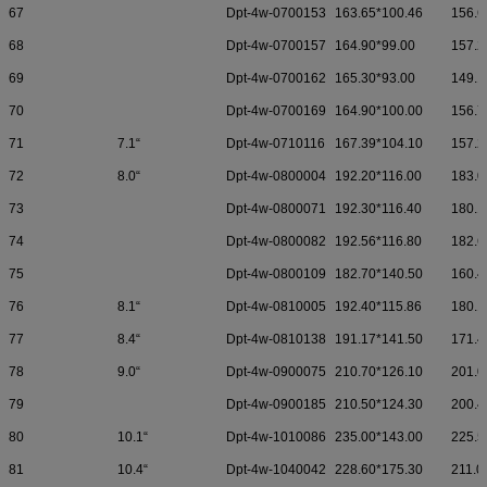
67
Dpt-4w-0700153
163.65*100.46
156.6
68
Dpt-4w-0700157
164.90*99.00
157.2
69
Dpt-4w-0700162
165.30*93.00
149.1
70
Dpt-4w-0700169
164.90*100.00
156.7
71
7.1“
Dpt-4w-0710116
167.39*104.10
157.2
72
8.0“
Dpt-4w-0800004
192.20*116.00
183.0
73
Dpt-4w-0800071
192.30*116.40
180.1
74
Dpt-4w-0800082
192.56*116.80
182.6
75
Dpt-4w-0800109
182.70*140.50
160.4
76
8.1“
Dpt-4w-0810005
192.40*115.86
180.1
77
8.4“
Dpt-4w-0810138
191.17*141.50
171.4
78
9.0“
Dpt-4w-0900075
210.70*126.10
201.0
79
Dpt-4w-0900185
210.50*124.30
200.4
80
10.1“
Dpt-4w-1010086
235.00*143.00
225.5
81
10.4“
Dpt-4w-1040042
228.60*175.30
211.0