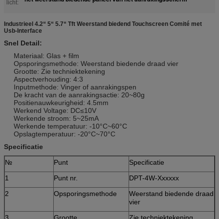
licht:
Industrieel 4.2“ 5“ 5.7“ Tft Weerstand biedend Touchscreen Comité met
Usb-Interface
Snel Detail:
Materiaal: Glas + film
Opsporingsmethode: Weerstand biedende draad vier
Grootte: Zie techniektekening
Aspectverhouding: 4:3
Inputmethode: Vinger of aanrakingspen
De kracht van de aanrakingsactie: 20~80g
Positienauwkeurigheid: 4.5mm
Werkend Voltage: DC≤10V
Werkende stroom: 5~25mA
Werkende temperatuur: -10°C~60°C
Opslagtemperatuur: -20°C~70°C
Specificatie
№
Punt
Specificatie
1
Punt nr.
DPT-4W-Xxxxxx
2
Opsporingsmethode
Weerstand biedende draad
vier
3
Grootte
Zie techniektekening