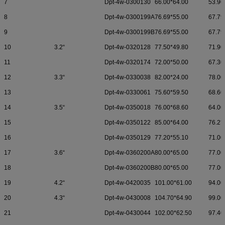
7
Dpt-4w-0300130
66.00*64.00
53.90
8
Dpt-4w-0300199A
76.69*55.00
67.79
9
Dpt-4w-0300199B
76.69*55.00
67.79
10
3.2“
Dpt-4w-0320128
77.50*49.80
71.90
11
Dpt-4w-0320174
72.00*50.00
67.30
12
3.3“
Dpt-4w-0330038
82.00*24.00
78.00
13
Dpt-4w-0330061
75.60*59.50
68.60
14
3.5“
Dpt-4w-0350018
76.00*68.60
64.00
15
Dpt-4w-0350122
85.00*64.00
76.2*
16
Dpt-4w-0350129
77.20*55.10
71.00
17
3.6“
Dpt-4w-0360200A
80.00*65.00
77.00
18
Dpt-4w-0360200B
80.00*65.00
77.00
19
4.2“
Dpt-4w-0420035
101.00*61.00
94.00
20
4.3“
Dpt-4w-0430008
104.70*64.90
99.00
21
Dpt-4w-0430044
102.00*62.50
97.40