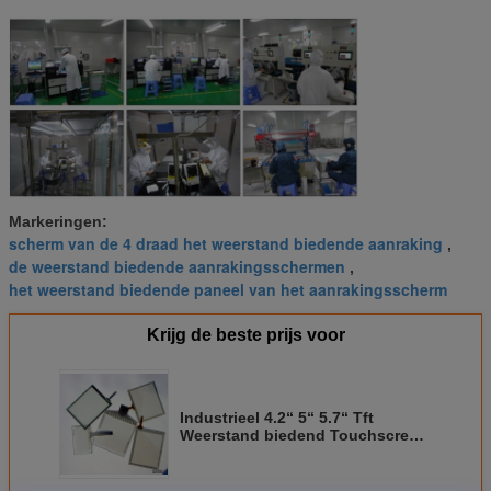
Markeringen:
scherm van de 4 draad het weerstand biedende aanraking
,
de weerstand biedende aanrakingsschermen
,
het weerstand biedende paneel van het aanrakingsscherm
Krijg de beste prijs voor
Industrieel 4.2“ 5“ 5.7“ Tft
Weerstand biedend Touchscreen
Comité met Usb-Interface