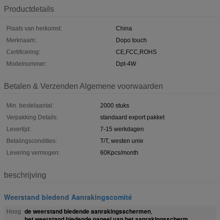
Productdetails
Plaats van herkomst:
China
Merknaam:
Dopo touch
Certificering:
CE,FCC,ROHS
Modelnummer:
Dpt-4W
Betalen & Verzenden Algemene voorwaarden
Min. bestelaantal:
2000 stuks
Verpakking Details:
standaard export pakket
Levertijd:
7-15 werkdagen
Betalingscondities:
T/T, westen unie
Levering vermogen:
60Kpcs/month
beschrijving
Weerstand biedend Aanrakingscomité
de weerstand biedende aanrakingsschermen
Hoog
,
het weerstand biedende paneel van het aanrakingsscherm