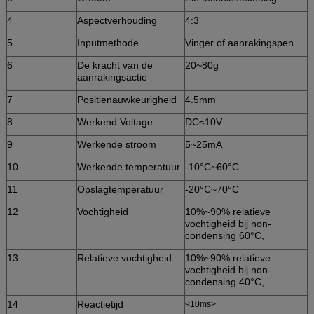
4
Aspectverhouding
4:3
5
Inputmethode
Vinger of aanrakingspen
6
De kracht van de
20~80g
aanrakingsactie
7
Positienauwkeurigheid
4.5mm
8
Werkend Voltage
DC≤10V
9
Werkende stroom
5~25mA
10
Werkende temperatuur
-10°C~60°C
11
Opslagtemperatuur
-20°C~70°C
12
Vochtigheid
10%~90% relatieve
vochtigheid bij non-
condensing 60°C,
13
Relatieve vochtigheid
10%~90% relatieve
vochtigheid bij non-
condensing 40°C,
14
Reactietijd
<10ms>