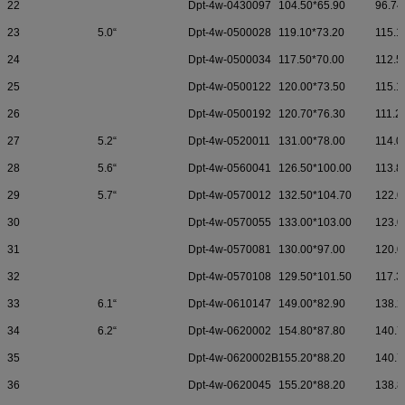
22
Dpt-4w-0430097
104.50*65.90
96.74
23
5.0“
Dpt-4w-0500028
119.10*73.20
115.1
24
Dpt-4w-0500034
117.50*70.00
112.5
25
Dpt-4w-0500122
120.00*73.50
115.1
26
Dpt-4w-0500192
120.70*76.30
111.2
27
5.2“
Dpt-4w-0520011
131.00*78.00
114.0
28
5.6“
Dpt-4w-0560041
126.50*100.00
113.8
29
5.7“
Dpt-4w-0570012
132.50*104.70
122.0
30
Dpt-4w-0570055
133.00*103.00
123.0
31
Dpt-4w-0570081
130.00*97.00
120.0
32
Dpt-4w-0570108
129.50*101.50
117.3
33
6.1“
Dpt-4w-0610147
149.00*82.90
138.2
34
6.2“
Dpt-4w-0620002
154.80*87.80
140.7
35
Dpt-4w-0620002B
155.20*88.20
140.7
36
Dpt-4w-0620045
155.20*88.20
138.8