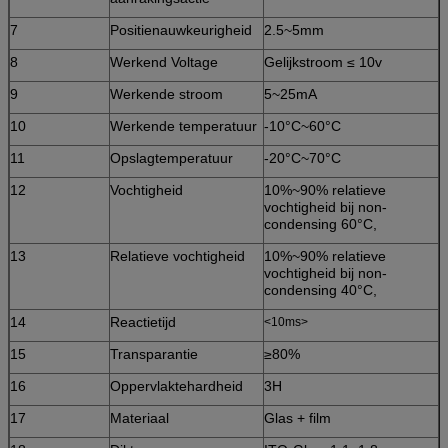
7
Positienauwkeurigheid
2.5~5mm
8
Werkend Voltage
Gelijkstroom ≤ 10v
9
Werkende stroom
5~25mA
10
Werkende temperatuur
-10°C~60°C
11
Opslagtemperatuur
-20°C~70°C
12
Vochtigheid
10%~90% relatieve
vochtigheid bij non-
condensing 60°C,
13
Relatieve vochtigheid
10%~90% relatieve
vochtigheid bij non-
condensing 40°C,
14
Reactietijd
<10ms>
15
Transparantie
≥80%
16
Oppervlaktehardheid
3H
17
Materiaal
Glas + film