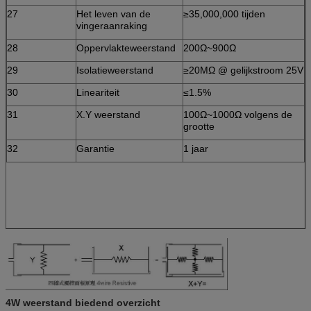
27
Het leven van de
≥35,000,000 tijden
vingeraanraking
28
Oppervlakteweerstand
200Ω~900Ω
29
Isolatieweerstand
≥20MΩ @ gelijkstroom 25V
30
Lineariteit
≤1.5%
31
X.Y weerstand
100Ω~1000Ω volgens de
grootte
32
Garantie
1 jaar
4W weerstand biedend overzicht