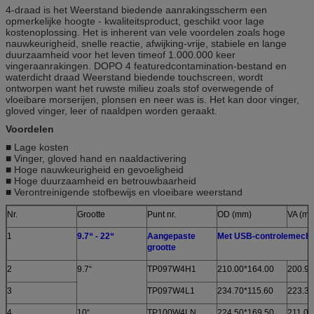
4-draad is het Weerstand biedende aanrakingsscherm een
opmerkelijke hoogte - kwaliteitsproduct, geschikt voor lage
kostenoplossing. Het is inherent van vele voordelen zoals hoge
nauwkeurigheid, snelle reactie, afwijking-vrije, stabiele en lange
duurzaamheid voor het leven timeof 1.000.000 keer
vingeraanrakingen. DOPO 4 featuredcontamination-bestand en
waterdicht draad Weerstand biedende touchscreen, wordt
ontworpen want het ruwste milieu zoals stof overwegende of
vloeibare morserijen, plonsen en neer was is. Het kan door vinger,
gloved vinger, leer of naaldpen worden geraakt.
Voordelen
■ Lage kosten
■ Vinger, gloved hand en naaldactivering
■ Hoge nauwkeurigheid en gevoeligheid
■ Hoge duurzaamheid en betrouwbaarheid
■ Verontreinigende stofbewijs en vloeibare weerstand
Nr.
Grootte
Punt nr.
OD (mm)
VA (m
1
9.7“ - 22“
Aangepaste
Met USB-controlemech
grootte
2
9.7“
TP097W4H1
210.00*164.00
200.91
3
TP097W4L1
234.70*115.60
223.30
4
10“
TP100W4LN
224.50*169.50
211.00