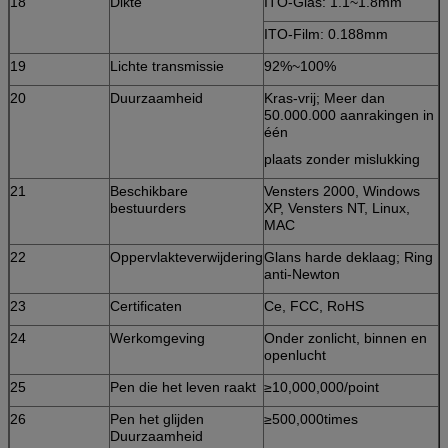
18
Dikte
ITO-Glas: 1.1~1.8mm
ITO-Film: 0.188mm
19
Lichte transmissie
92%~100%
20
Duurzaamheid
Kras-vrij; Meer dan
50.000.000 aanrakingen in
één
plaats zonder mislukking
21
Beschikbare
Vensters 2000, Windows
bestuurders
XP, Vensters NT, Linux,
MAC
22
Oppervlakteverwijdering
Glans harde deklaag; Ring
anti-Newton
23
Certificaten
Ce, FCC, RoHS
24
Werkomgeving
Onder zonlicht, binnen en
openlucht
25
Pen die het leven raakt
≥10,000,000/point
26
Pen het glijden
≥500,000times
Duurzaamheid