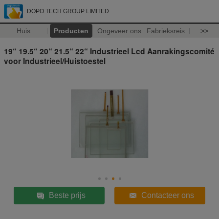
DOPO TECH GROUP LIMITED
Huis
Producten
Ongeveer ons
Fabrieksreis
>>
19“ 19.5“ 20“ 21.5“ 22“ Industrieel Lcd Aanrakingscomité
voor Industrieel/Huistoestel
Beste prijs
Contacteer ons