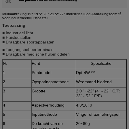
licht:
Multiaanraking 19“ 19.5“ 20“ 21.5“ 22“ Industrieel Lcd Aanrakingscomité
voor Industrieel/Huistoestel
Toepassing
■ Industrieel licht
■ Huistoestellen
■ Draagbare sportapparaten
■ Toegangsbeheerterminals
■ Draagbare medische hulpmiddelen
№
Punt
Specificatie
1
Puntmodel
Dpt-4W ***
2
Opsporingsmethode
Weerstand biedend
3
Grootte
2.0 " ~22“ (4“ - 22 " G/F;
23“ - 52 " F/F)
4
Aspectverhouding
4:3/16: 9
5
Inputmethode
Vinger of aanrakingspen
6
De kracht van de
20~80g
aanrakingsactie