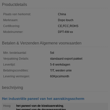
Productdetails
Plaats van herkomst:
China
Merknaam:
Dopo touch
Certificering:
CE,FCC,ROHS
Modelnummer:
DPT-4W-xx
Betalen & Verzenden Algemene voorwaarden
Min. bestelaantal:
5st
Verpakking Details:
standaard export pakket
Levertijd:
5-8 werkdagen
Betalingscondities:
T/T, westen unie
Levering vermogen:
60Kpcs/month
beschrijving
Het industriële paneel van het aanrakingsscherm
het paneel van de kioskaanraking
Hoog
,
het paneel van de douaneaanraking