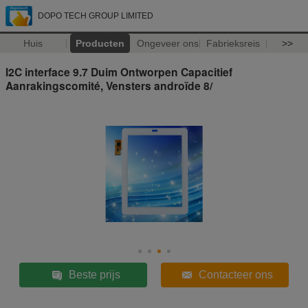
DOPO TECH GROUP LIMITED
Huis
Producten
Ongeveer ons
Fabrieksreis
>>
I2C interface 9.7 Duim Ontworpen Capacitief
Aanrakingscomité, Vensters androïde 8/
Beste prijs
Contacteer ons