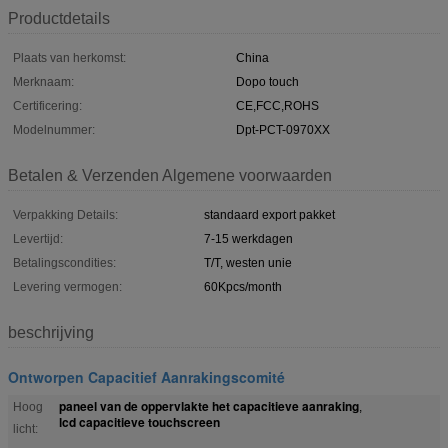
Productdetails
Plaats van herkomst:
China
Merknaam:
Dopo touch
Certificering:
CE,FCC,ROHS
Modelnummer:
Dpt-PCT-0970XX
Betalen & Verzenden Algemene voorwaarden
Verpakking Details:
standaard export pakket
Levertijd:
7-15 werkdagen
Betalingscondities:
T/T, westen unie
Levering vermogen:
60Kpcs/month
beschrijving
Ontworpen Capacitief Aanrakingscomité
paneel van de oppervlakte het capacitieve aanraking
Hoog
,
lcd capacitieve touchscreen
licht: