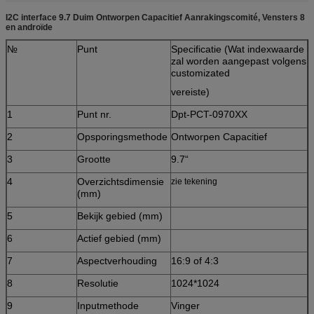
I2C interface 9.7 Duim Ontworpen Capacitief Aanrakingscomité, Vensters 8
en androïde
№
Punt
Specificatie (Wat indexwaarde
zal worden aangepast volgens
customizated
vereiste)
1
Punt nr.
Dpt-PCT-0970XX
2
Opsporingsmethode
Ontworpen Capacitief
3
Grootte
9.7“
4
Overzichtsdimensie
zie tekening
(mm)
5
Bekijk gebied (mm)
6
Actief gebied (mm)
7
Aspectverhouding
16:9 of 4:3
8
Resolutie
1024*1024
9
Inputmethode
Vinger