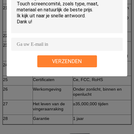
21
Dikte
1.6mm Film de regelbare van
de Glas (1.1mm) +Top ITO
Film (0.125mm) +Bottom ITO
(0.125mm)
22
Lichte transmissie
92%~100%
23
Duurzaamheid
Kras-vrij; Meer dan
50.000.000 aanrakingen in
één plaats zonder mislukking
VERZENDEN
24
Beschikbare
Vensters 2000, Windows XP,
bestuurders
Vensters NT, Linux, MAC
25
Certificaten
Ce, FCC, RoHS
26
Werkomgeving
Onder zonlicht, binnen en
openlucht
27
Het leven van de
≥35,000,000 tijden
vingeraanraking
28
Garantie
1 jaar