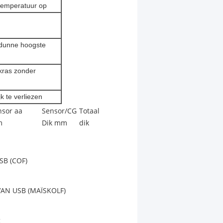
e temperatuur op
(dunne hoogste
kras zonder
k te verliezen
nsor aa
Sensor/CG
Totaal
m
Dik mm
dik
USB (COF)
VAN USB (MAÏSKOLF)
g