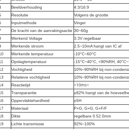
4
Beeldverhouding
4:3/16:9
5
Resolutie
Volgens de grootte
6
Inputmethode
Vinger
7
De kracht van de aanrakingsactie
30~60g
8
Werkend Voltage
3.3V regelbaar
9
Werkende stroom
2.5~10mA hangt van IC af
10
Werkende temperatuur
-10°C~60°C
11
Opslagtemperatuur
-15°C~40°C, <90%RH; 40°C
12
Vochtigheid
10%~90%RH bij non-condensi
13
Relatieve vochtigheid
10%~90%RH bij non-condensi
14
Reactietijd
<10ms>
15
Transparantie
≥82% hangt van de hoeveelhei
16
Oppervlaktehardheid
≥5H
17
Materiaal
P+G, G+G, G+F/F
18
Dikte
regelbare 0.52.0mm
19
Lichte transmissie
92%~100%