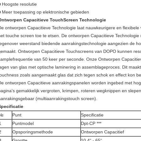
■ Hoogste resolutie
■ Meer toepassing op elektronische gebieden
Ontworpen Capacitieve TouchScreen Technologie
De ontworpen Capacitieve Technologie laat nauwkeurigere en flexibele 
het touche screen toe te etsen. De ontworpen Capacitieve Technologie 
tegenover weerstand biedende aanrakingstechnologie aangezien de ho
gemaakt. Ontworpen Capacitieve Touchscreens van DOPO kunnen resol
samplefrequentie van 50 keer per seconde. Onze Ontworpen Capacitie
lagen van glas met optische laminering in assemblageproces. Dit maakt
touchness zoals aangemaakt glas dat zich tegen schok en effect kon b
De ontworpen Capacitieve aanrakingspanelen worden ingebed met hoge
pagina's gemakkelijk vergroten, krimpen, roteren wegknippen en slepen
aanrakingsgebaar (multiaanrakingstouch screen).
Specificatie
№
Punt
Specificatie
1
Puntmodel
Dpt-CP ***
2
Opsporingsmethode
Ontworpen Capacitief
3
Grootte
10.4“ - 65“