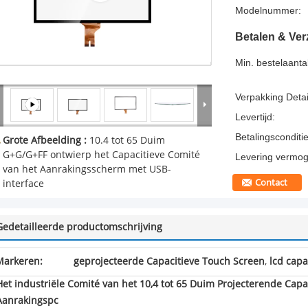
Modelnummer:
Betalen & Ve
Min. bestelaantal
Verpakking Detai
Levertijd:
Betalingsconditie
Grote Afbeelding :
10.4 tot 65 Duim
G+G/G+FF ontwierp het Capacitieve Comité
Levering vermog
van het Aanrakingsscherm met USB-
Contact
interface
Gedetailleerde productomschrijving
Markeren:
geprojecteerde Capacitieve Touch Screen
,
lcd capa
Het industriële Comité van het 10,4 tot 65 Duim Projecterende Capa
Aanrakingspc