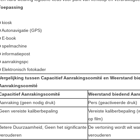
Toepassing
■ kiosk
■ Autonavigatie (GPS)
■ E-book
■ spelmachine
■ informatiepost
■ aanrakingspc
■ Elektronisch fotokader
Vergelijking tussen Capacitief Aanrakingscomité en Weerstand b
Aanrakingscomité
Capacitief Aanrakingscomité
Weerstand biedend Aan
Aanraking (geen nodig druk)
Pers (geactiveerde druk)
Geen vereiste kaliberbepaling
Vereiste kaliberbepaling (
op film)
Betere Duurzaamheid, Geen het significante
De vertoning wordt wit wa
verouderen
verouderen