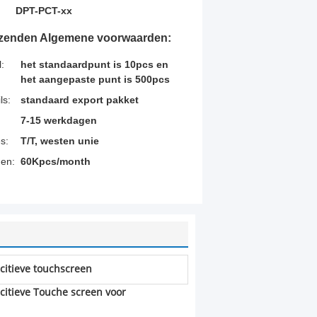
DPT-PCT-xx
rzenden Algemene voorwaarden:
:
het standaardpunt is 10pcs en
het aangepaste punt is 500pcs
ls:
standaard export pakket
7-15 werkdagen
s:
T/T, westen unie
en:
60Kpcs/month
citieve touchscreen
citieve Touche screen voor