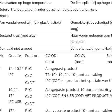
Handvatten op hoge temperatuur
De film splitst bij op hog
Betere Transparantie, minder optische nodig
Lage transmissie
macht
Kan vandal-proof zijn (dik glas/plastiek)
Gemakkelijk beschadigd 
laag)
Bestand kras (met glas)
Naar voren gebogen aan 
hardcoat
De naald niet a moet
Behoeftenaald, gemakkelij
Nr.
Grootte
Punt nr.
CG OD
CG VA
Se
(mm)
(mm)
m
1
1“ - 10,1“
P+G
Aangepast product
I2C
TP<10> 10,1“ is 10-punt aanraking
G+G
I2C (COF) en product het speciale van 
G+F/F
10.4“ -
P+G
Aangepaste product 10-punt aanraking
17“
I2C (COF) EN USB (COF) HET PRODUCT, 
G+G
I2C USB
G+F/F
2
17“ -
P+G
‚Aangepaste product 10-punt aanrakin