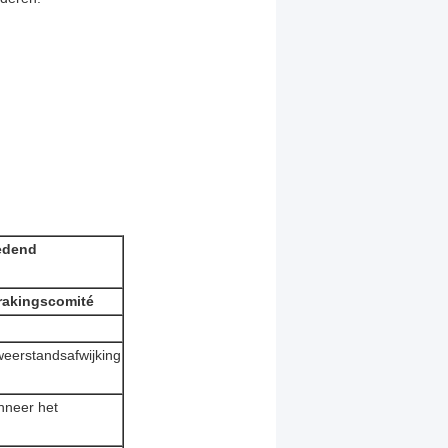
iedend
rakingscomité
weerstandsafwijking
nneer het