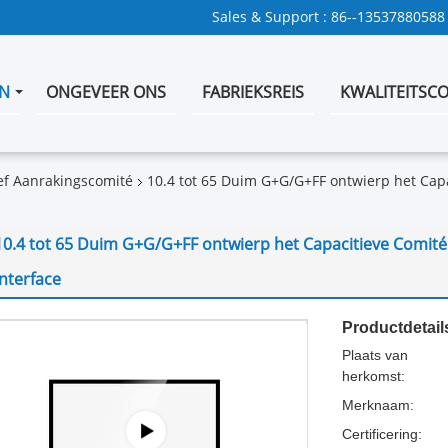
Sales & Support :
86--13537880588
N
ONGEVEER ONS
FABRIEKSREIS
KWALITEITSC
ef Aanrakingscomité
10.4 tot 65 Duim G+G/G+FF ontwierp het Capa
10.4 tot 65 Duim G+G/G+FF ontwierp het Capacitieve Comit
interface
Productdetail
Plaats van
herkomst:
Merknaam:
Certificering: