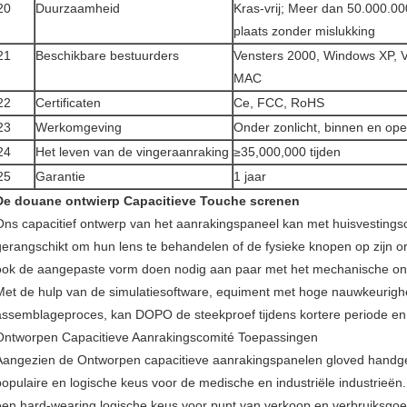
20
Duurzaamheid
Kras-vrij; Meer dan 50.000.0
plaats zonder mislukking
21
Beschikbare bestuurders
Vensters 2000, Windows XP, V
MAC
22
Certificaten
Ce, FCC, RoHS
23
Werkomgeving
Onder zonlicht, binnen en ope
24
Het leven van de vingeraanraking
≥35,000,000 tijden
25
Garantie
1 jaar
De douane ontwierp Capacitieve Touche screnen
Ons capacitief ontwerp van het aanrakingspaneel kan met huisvestings
gerangschikt om hun lens te behandelen of de fysieke knopen op zijn 
ook de aangepaste vorm doen nodig aan paar met het mechanische ont
Met de hulp van de simulatiesoftware, equiment met hoge nauwkeurigh
assemblageproces, kan DOPO de steekproef tijdens kortere periode en 
Ontworpen Capacitieve Aanrakingscomité Toepassingen
Aangezien de Ontworpen capacitieve aanrakingspanelen gloved handge
populaire en logische keus voor de medische en industriële industrieën.
een hard-wearing logische keus voor punt van verkoop en verbruiksgo