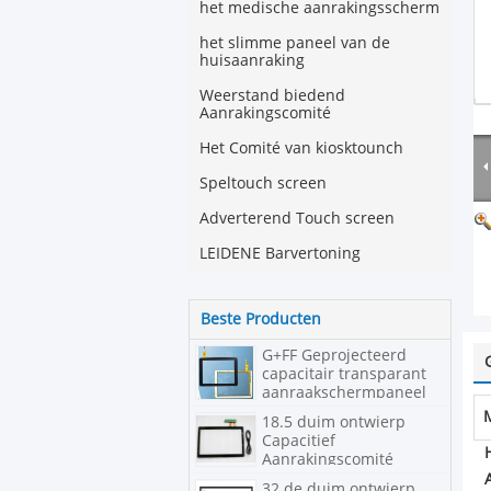
het medische aanrakingsscherm
het slimme paneel van de
huisaanraking
Weerstand biedend
Aanrakingscomité
Het Comité van kiosktounch
Speltouch screen
Adverterend Touch screen
LEIDENE Barvertoning
Beste Producten
G+FF Geprojecteerd
capacitair transparant
aanraakschermpaneel
18.5 duim ontwierp
Capacitief
Aanrakingscomité
32 de duim ontwierp