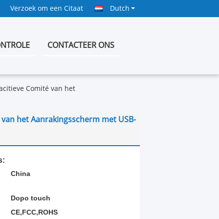
Verzoek om een Citaat
Dutch
ONTROLE
CONTACTEER ONS
citieve Comité van het
é van het Aanrakingsscherm met USB-
s:
China
Dopo touch
CE,FCC,ROHS