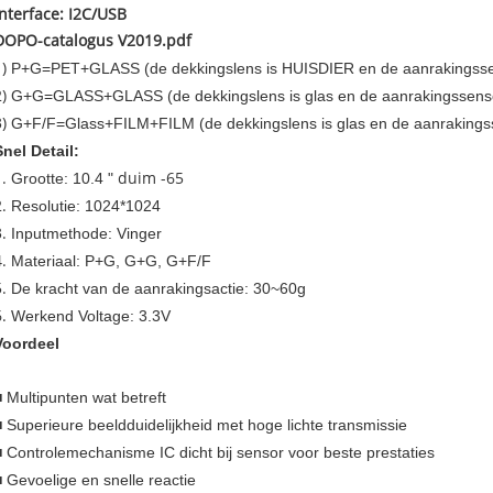
Interface: I2C/USB
DOPO-catalogus V2019.pdf
1)
P+G=PET+GLASS (de dekkingslens is HUISDIER en de aanrakingssen
2)
G+G=GLASS+GLASS (de dekkingslens is glas en de aanrakingssensor
3)
G+F/F=Glass+FILM+FILM (de dekkingslens is glas en de aanrakingsse
Snel Detail:
1.
Grootte: 10.4 "
duim
-65
2.
Resolutie:
1024*1024
3.
Inputmethode: Vinger
4.
Materiaal: P+G, G+G, G+F/F
5.
De kracht van de aanrakingsactie: 30~60g
6.
Werkend Voltage: 3.3V
Voordeel
■ Multipunten wat betreft
■ Superieure beeldduidelijkheid met hoge lichte transmissie
■ Controlemechanisme IC dicht bij sensor voor beste prestaties
■ Gevoelige en snelle reactie