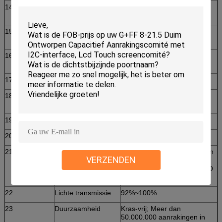
14
Opslagtemperatuur
-15°C~40°C, <90%RH;
40°C~70°C, <60%RH
15
Vochtigheid
10%~90%RH bij non-
condensing 40°C,
16
Relatieve
10%~90%RH bij non-
vochtigheid
condensing 40°C,
17
Reactietijd
<10ms>
18
Transparantie
≥82% hangt van de
hoeveelheid lagen af
19
Oppervlaktehardheid
≥5H
20
Materiële structuur
Glass+ Film of Glass+-Glas
21
Dikte
1.6mm Film de regelbare van
VERZENDEN
de Glas (1.1mm) +Top ITO
Film (0.125mm) +Bottom ITO
(0.125mm)
22
Lichte transmissie
92%~100%
23
Duurzaamheid
Kras-vrij; Meer dan
50.000.000 aanrakingen in