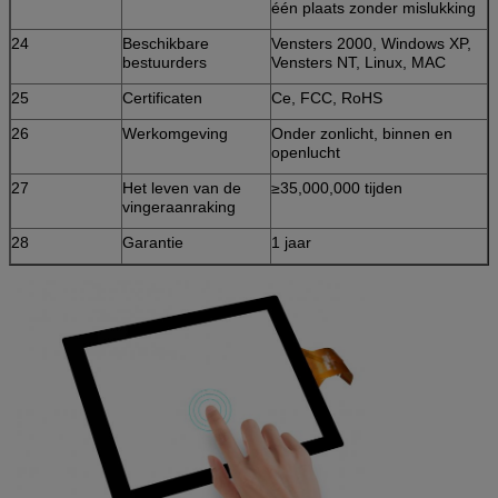
één plaats zonder mislukking
24
Beschikbare
Vensters 2000, Windows XP,
bestuurders
Vensters NT, Linux, MAC
25
Certificaten
Ce, FCC, RoHS
26
Werkomgeving
Onder zonlicht, binnen en
openlucht
27
Het leven van de
≥35,000,000 tijden
vingeraanraking
28
Garantie
1 jaar