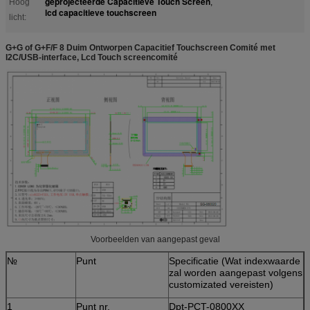
geprojecteerde Capacitieve Touch Screen
Hoog
,
lcd capacitieve touchscreen
licht:
G+G of G+F/F 8 Duim Ontworpen Capacitief Touchscreen Comité met
I2C/USB-interface, Lcd Touch screencomité
Voorbeelden van aangepast geval
№
Punt
Specificatie (Wat indexwaarde
zal worden aangepast volgens
customizated vereisten)
1
Punt nr.
Dpt-PCT-0800XX