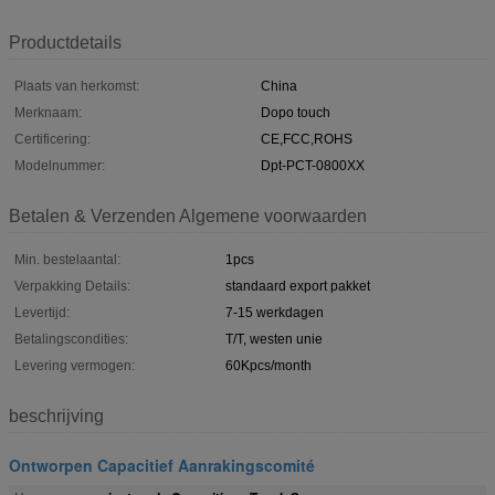
Productdetails
Plaats van herkomst:
China
Merknaam:
Dopo touch
Certificering:
CE,FCC,ROHS
Modelnummer:
Dpt-PCT-0800XX
Betalen & Verzenden Algemene voorwaarden
Min. bestelaantal:
1pcs
Verpakking Details:
standaard export pakket
Levertijd:
7-15 werkdagen
Betalingscondities:
T/T, westen unie
Levering vermogen:
60Kpcs/month
beschrijving
Ontworpen Capacitief Aanrakingscomité