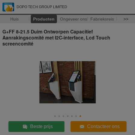
DOPO TECH GROUP LIMITED
Huis
Producten
Ongeveer ons
Fabrieksreis
>>
G+FF 8-21.5 Duim Ontworpen Capacitief
Aanrakingscomité met I2C-interface, Lcd Touch
screencomité
Beste prijs
Contacteer ons