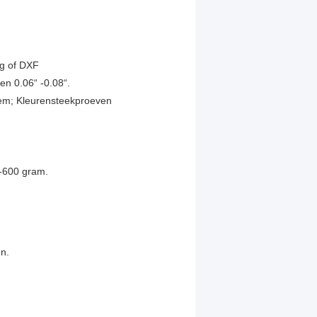
wg of DXF
en 0.06“ -0.08“.
em; Kleurensteekproeven
0-600 gram.
n.