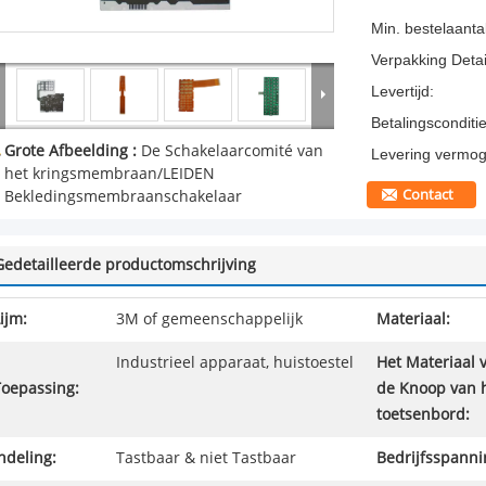
Min. bestelaantal
Verpakking Detai
Levertijd:
Betalingsconditie
Grote Afbeelding :
De Schakelaarcomité van
Levering vermog
het kringsmembraan/LEIDEN
Contact
Bekledingsmembraanschakelaar
Gedetailleerde productomschrijving
ijm:
3M of gemeenschappelijk
Materiaal:
Industrieel apparaat, huistoestel
Het Materiaal 
Toepassing:
de Knoop van 
toetsenbord:
ndeling:
Tastbaar & niet Tastbaar
Bedrijfsspanni