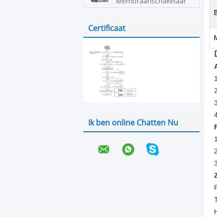
Membraanschakelaar
B
Certificaat
Ik ben online Chatten Nu