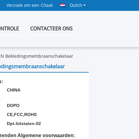
Verzoek om een Citaat
Dutch
ONTROLE
CONTACTEER ONS
DEN Bekledingsmembraanschakelaar
ledingsmembraanschakelaar
s:
CHINA
DOPO
CE,FCC,ROHS
Dpt-lidstaten-02
rzenden Algemene voorwaarden: