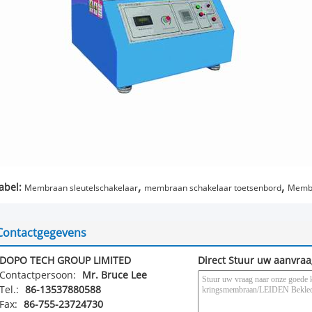
,
,
label:
Membraan sleutelschakelaar
membraan schakelaar toetsenbord
Membr
Contactgegevens
DOPO TECH GROUP LIMITED
Direct Stuur uw aanvraa
Contactpersoon:
Mr. Bruce Lee
Tel.:
86-13537880588
Fax:
86-755-23724730