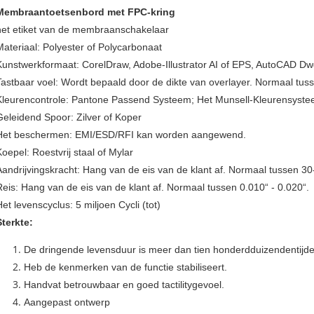
Membraantoetsenbord met FPC-kring
het etiket van de membraanschakelaar
Materiaal: Polyester of Polycarbonaat
Kunstwerkformaat: CorelDraw, Adobe-Illustrator AI of EPS, AutoCAD D
Tastbaar voel: Wordt bepaald door de dikte van overlayer. Normaal tuss
Kleurencontrole: Pantone Passend Systeem; Het Munsell-Kleurensyste
Geleidend Spoor: Zilver of Koper
Het beschermen: EMI/ESD/RFI kan worden aangewend.
Koepel: Roestvrij staal of Mylar
Aandrijvingskracht: Hang van de eis van de klant af. Normaal tussen 3
Reis: Hang van de eis van de klant af. Normaal tussen 0.010“ - 0.020“.
Het levenscyclus: 5 miljoen Cycli (tot)
Sterkte:
De dringende levensduur is meer dan tien honderdduizendentijde
Heb de kenmerken van de functie stabiliseert.
Handvat betrouwbaar en goed tactilitygevoel.
Aangepast ontwerp