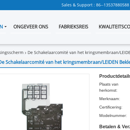
Sales & Support :
86--13537880588
N
ONGEVEER ONS
FABRIEKSREIS
KWALITEITSC
kingsscherm
De Schakelaarcomité van het kringsmembraan/LEI
De Schakelaarcomité van het kringsmembraan/LEIDEN Bek
Productdetail
Plaats van
herkomst:
Merknaam:
Certificering:
Modelnummer:
Betalen & Ve