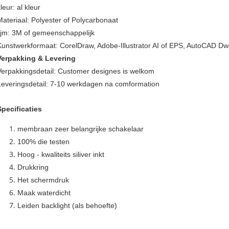
leur: al kleur
Materiaal: Polyester of Polycarbonaat
lijm: 3M of gemeenschappelijk
Kunstwerkformaat: CorelDraw, Adobe-Illustrator AI of EPS, AutoCAD D
Verpakking & Levering
Verpakkingsdetail: Customer designes is welkom
Leveringsdetail: 7-10 werkdagen na comformation
Specificaties
membraan zeer belangrijke schakelaar
100% die testen
Hoog - kwaliteits siliver inkt
Drukkring
Het schermdruk
Maak waterdicht
Leiden backlight (als behoefte)