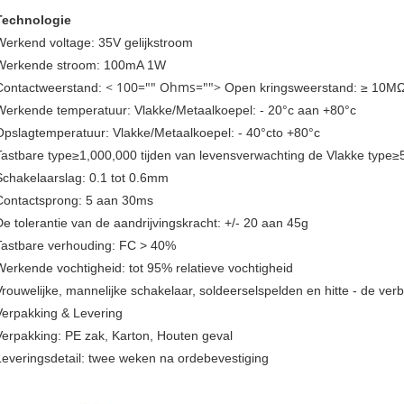
Technologie
Werkend voltage: 35V gelijkstroom
Werkende stroom: 100mA 1W
Contactweerstand:
< 100="" Ohms="">
Open kringsweerstand: ≥ 10MΩ
Werkende temperatuur: Vlakke/Metaalkoepel: - 20°c aan +80°c
Opslagtemperatuur: Vlakke/Metaalkoepel: - 40°cto +80°c
Tastbare type≥1,000,000 tijden van levensverwachting de Vlakke type≥5
Schakelaarslag: 0.1 tot 0.6mm
Contactsprong: 5 aan 30ms
De tolerantie van de aandrijvingskracht: +/- 20 aan 45g
Tastbare verhouding: FC > 40%
Werkende vochtigheid: tot 95% relatieve vochtigheid
Vrouwelijke, mannelijke schakelaar, soldeerselspelden en hitte - de ver
Verpakking & Levering
Verpakking: PE zak, Karton, Houten geval
Leveringsdetail: twee weken na ordebevestiging