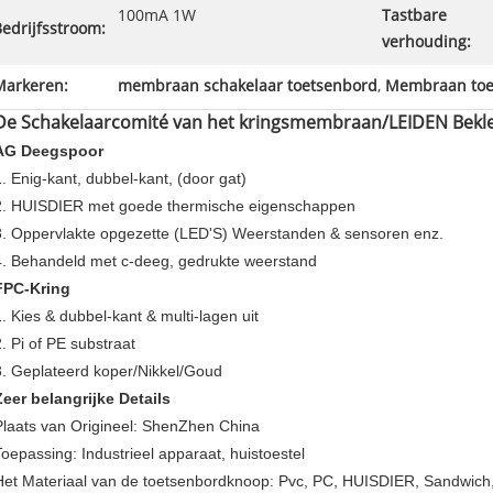
100mA 1W
Tastbare
edrijfsstroom:
verhouding:
Markeren:
membraan schakelaar toetsenbord
,
Membraan toe
De Schakelaarcomité van het kringsmembraan/LEIDEN Bek
AG Deegspoor
1. Enig-kant, dubbel-kant, (door gat)
2. HUISDIER met goede thermische eigenschappen
3. Oppervlakte opgezette (LED'S) Weerstanden & sensoren enz.
4. Behandeld met c-deeg, gedrukte weerstand
FPC-Kring
1. Kies & dubbel-kant & multi-lagen uit
2. Pi of PE substraat
3. Geplateerd koper/Nikkel/Goud
Zeer belangrijke Details
Plaats van Origineel: ShenZhen China
Toepassing: Industrieel apparaat, huistoestel
Het Materiaal van de toetsenbordknoop: Pvc, PC, HUISDIER, Sandwich,