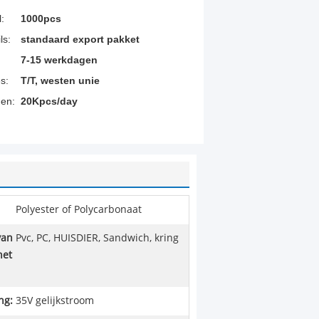
:
1000pcs
ls:
standaard export pakket
7-15 werkdagen
s:
T/T, westen unie
en:
20Kpcs/day
Polyester of Polycarbonaat
van
Pvc, PC, HUISDIER, Sandwich, kring
het
ng:
35V gelijkstroom