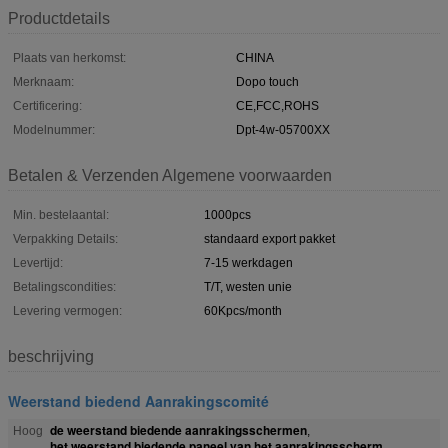
Productdetails
Plaats van herkomst:
CHINA
Merknaam:
Dopo touch
Certificering:
CE,FCC,ROHS
Modelnummer:
Dpt-4w-05700XX
Betalen & Verzenden Algemene voorwaarden
Min. bestelaantal:
1000pcs
Verpakking Details:
standaard export pakket
Levertijd:
7-15 werkdagen
Betalingscondities:
T/T, westen unie
Levering vermogen:
60Kpcs/month
beschrijving
Weerstand biedend Aanrakingscomité
de weerstand biedende aanrakingsschermen
Hoog
,
het weerstand biedende paneel van het aanrakingsscherm