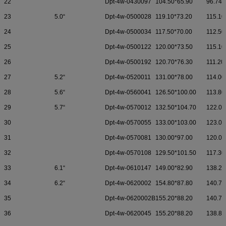
22
Dpt-4w-0430097
104.50*65.90
96.74*
23
5.0“
Dpt-4w-0500028
119.10*73.20
115.10
24
Dpt-4w-0500034
117.50*70.00
112.50
25
Dpt-4w-0500122
120.00*73.50
115.10
26
Dpt-4w-0500192
120.70*76.30
111.20
27
5.2“
Dpt-4w-0520011
131.00*78.00
114.00
28
5.6“
Dpt-4w-0560041
126.50*100.00
113.80
29
5.7“
Dpt-4w-0570012
132.50*104.70
122.00
30
Dpt-4w-0570055
133.00*103.00
123.00
31
Dpt-4w-0570081
130.00*97.00
120.00
32
Dpt-4w-0570108
129.50*101.50
117.30
33
6.1“
Dpt-4w-0610147
149.00*82.90
138.20
34
6.2“
Dpt-4w-0620002
154.80*87.80
140.70
35
Dpt-4w-0620002B
155.20*88.20
140.70
36
Dpt-4w-0620045
155.20*88.20
138.82