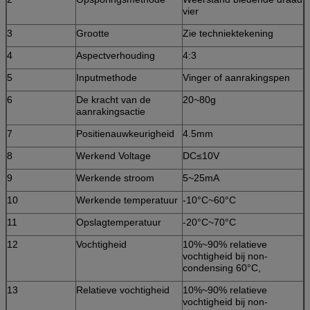
vier
3
Grootte
Zie techniektekening
4
Aspectverhouding
4:3
5
Inputmethode
Vinger of aanrakingspen
6
De kracht van de
20~80g
aanrakingsactie
7
Positienauwkeurigheid
4.5mm
8
Werkend Voltage
DC≤10V
9
Werkende stroom
5~25mA
10
Werkende temperatuur
-10°C~60°C
11
Opslagtemperatuur
-20°C~70°C
12
Vochtigheid
10%~90% relatieve
vochtigheid bij non-
condensing 60°C,
13
Relatieve vochtigheid
10%~90% relatieve
vochtigheid bij non-