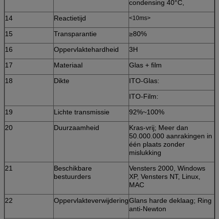
condensing 40°C,
14
Reactietijd
<10ms>
15
Transparantie
≥80%
16
Oppervlaktehardheid
3H
17
Materiaal
Glas + film
18
Dikte
ITO-Glas:
ITO-Film:
19
Lichte transmissie
92%~100%
20
Duurzaamheid
Kras-vrij; Meer dan
50.000.000 aanrakingen in
één plaats zonder
mislukking
21
Beschikbare
Vensters 2000, Windows
bestuurders
XP, Vensters NT, Linux,
MAC
22
Oppervlakteverwijdering
Glans harde deklaag; Ring
anti-Newton