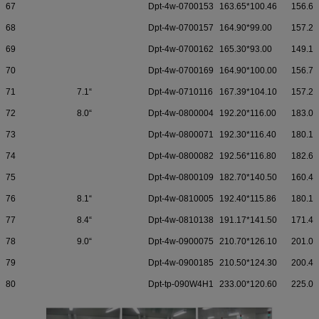
67
Dpt-4w-0700153
163.65*100.46
156.60
68
Dpt-4w-0700157
164.90*99.00
157.25
69
Dpt-4w-0700162
165.30*93.00
149.10
70
Dpt-4w-0700169
164.90*100.00
156.70
71
7.1“
Dpt-4w-0710116
167.39*104.10
157.20
72
8.0“
Dpt-4w-0800004
192.20*116.00
183.00
73
Dpt-4w-0800071
192.30*116.40
180.10
74
Dpt-4w-0800082
192.56*116.80
182.60
75
Dpt-4w-0800109
182.70*140.50
160.40
76
8.1“
Dpt-4w-0810005
192.40*115.86
180.10
77
8.4“
Dpt-4w-0810138
191.17*141.50
171.40
78
9.0“
Dpt-4w-0900075
210.70*126.10
201.00
79
Dpt-4w-0900185
210.50*124.30
200.40
80
Dpt-tp-090W4H1
233.00*120.60
225.00