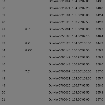
37
Dpt-4w-0620064
154.80*87.80
143.50
38
Dpt-4w-0620074
154.30*87.20
140.80
39
Dpt-4w-0620104
155.00*88.00
142.40
40
Dpt-4w-0620120
152.75*87.55
142.35
41
6.5“
Dpt-4w-0650001
155.00*88.00
139.70
42
Dpt-4w-0650168
154.80*89.10
146.40
43
6.7“
Dpt-4w-0670123
154.00*105.00
144.20
44
6.95“
Dpt-4w-0695140
166.50*92.50
159.24
45
Dpt-4w-0695142
166.95*92.90
159.35
46
Dpt-4w-0695148
166.70*92.50
158.60
47
7.0“
Dpt-4w-0700007
165.00*100.00
157.00
48
Dpt-4w-0700021
164.60*103.60
155.70
49
Dpt-4w-0700026
166.77*92.50
158.60
50
Dpt-4w-0700030
164.50*99.50
155.30
51
Dpt-4w-0700046
164.90*99.90
157.00