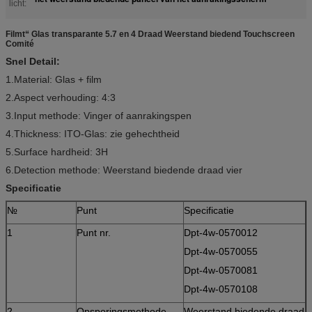
licht:
Filmt“ Glas transparante 5.7 en 4 Draad Weerstand biedend Touchscreen
Comité
Snel Detail:
1.Material: Glas + film
2.Aspect verhouding: 4:3
3.Input methode: Vinger of aanrakingspen
4.Thickness: ITO-Glas: zie gehechtheid
5.Surface hardheid: 3H
6.Detection methode: Weerstand biedende draad vier
Specificatie
№
Punt
Specificatie
1
Punt nr.
Dpt-4w-0570012
Dpt-4w-0570055
Dpt-4w-0570081
Dpt-4w-0570108
2
Opsporingsmethode
Weerstand biedende draad