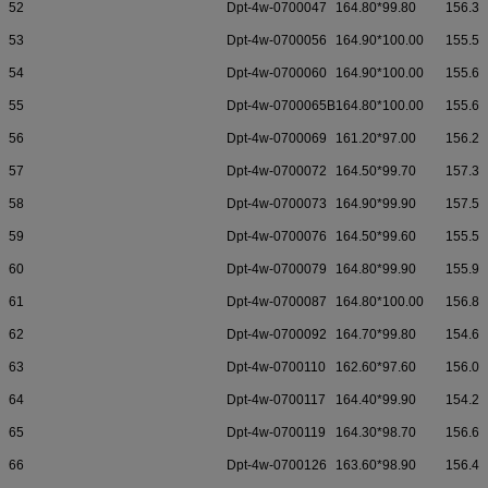
52
Dpt-4w-0700047
164.80*99.80
156.30
53
Dpt-4w-0700056
164.90*100.00
155.50
54
Dpt-4w-0700060
164.90*100.00
155.60
55
Dpt-4w-0700065B
164.80*100.00
155.60
56
Dpt-4w-0700069
161.20*97.00
156.20
57
Dpt-4w-0700072
164.50*99.70
157.30
58
Dpt-4w-0700073
164.90*99.90
157.50
59
Dpt-4w-0700076
164.50*99.60
155.50
60
Dpt-4w-0700079
164.80*99.90
155.90
61
Dpt-4w-0700087
164.80*100.00
156.80
62
Dpt-4w-0700092
164.70*99.80
154.60
63
Dpt-4w-0700110
162.60*97.60
156.00
64
Dpt-4w-0700117
164.40*99.90
154.20
65
Dpt-4w-0700119
164.30*98.70
156.68
66
Dpt-4w-0700126
163.60*98.90
156.40