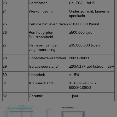
23
Certificaten
Ce, FCC, RoHS
24
Werkomgeving
Onder zonlicht, binnen en
openlucht
25
Pen die het leven raken
≥10,000,000/point
26
Pen het glijden
≥500,000 tijden
Duurzaamheid
27
Het leven van de
≥35,000,000 tijden
vingeraanraking
28
Oppervlakteweerstand
200Ω~900Ω
29
Isolatieweerstand
≥20MΩ @ gelijkstroom 25V
30
Lineariteit
≤1.5%
31
X.Y weerstand
X: 180Ω~480Ω Y:
500Ω~1080Ω
32
Garantie
1 jaar