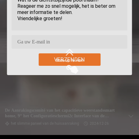
VERZENDEN
De Aanrakingscomité van het capacitieve weerstandssmart
home, 9“ het Configuratieschermi2c Interface van de
Huisautomatisering
het slimme paneel van de huisaanraking
2024-12-26