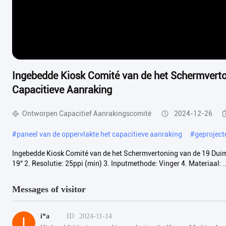
Ingebedde Kiosk Comité van de het Schermvert
Capacitieve Aanraking
Ontworpen Capacitief Aanrakingscomité
2024-12-26
#
paneel van de oppervlakte het capacitieve aanraking
#
geproject
Ingebedde Kiosk Comité van de het Schermvertoning van de 19 Duim 
19“ 2. Resolutie: 25ppi (min) 3. Inputmethode: Vinger 4. Materiaal: ..
Messages of visitor
i*a
ID
2024-11-14
I