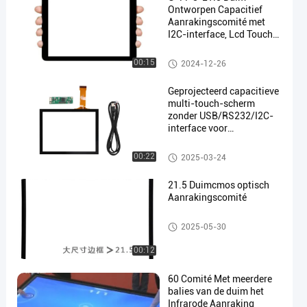
Ontworpen Capacitief
Aanrakingscomité met
I2C-interface, Lcd Touch
screencomité
Ontworpen Capacitief Aanraki
00:15
2024-12-26
ngscomité
Geprojecteerd capacitieve
multi-touch-scherm
zonder USB/RS232/I2C-
interface voor
drukactivering
Ontworpen Capacitief Aanraki
00:22
2025-03-24
ngscomité
21.5 Duimcmos optisch
Aanrakingscomité
Weerstand biedend Aanraking
2025-05-30
scomité
00:12
60 Comité Met meerdere
balies van de duim het
Infrarode Aanraking