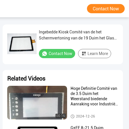
Contact Now
Ingebedde Kiosk Comité van de het
Schermvertoning van de 19 Duim het Glas
Ontworpen Capacitieve Aanraking
Contact Now
Learn More
Related Videos
Hoge Definitie Comité van
de 3.5 Duim het
Weerstand biedende
Aanraking voor Industriële
en Lcd Machine
Weerstand biedend Aanraking
00:16
2024-12-26
scomité
G+FF 8-21.5 Duim