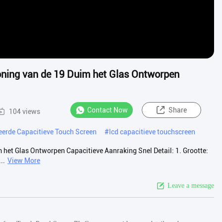
oning van de 19 Duim het Glas Ontworpen
Contact Now
Share
104 views
eerde Capacitieve Touch Screen
#
lcd capacitieve touchscreen
het Glas Ontworpen Capacitieve Aanraking Snel Detail: 1. Grootte:
..
View More
Leave a message