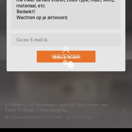
VERZENDEN
4,3 Duim G + G Ontworpen Capacitief Touch screen voor
Tablet PC/Kiosk, 5 Puntaanraking
Douane Capacitief Touch screen
2024-12-26