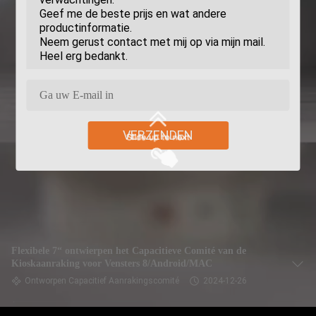
VERZENDEN
Flexibele 7“ ontwierpen het Capacitieve Comité van de
Kioskaanraking voor Vensters 8/Android/MAC
Ontworpen Capacitief Aanrakingscomité
2024-12-26